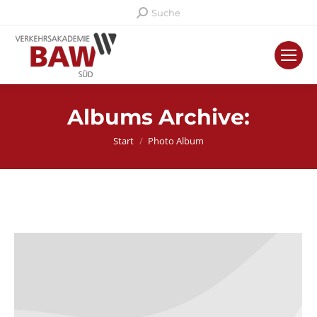
Search:
Suche
Albums Archive:
Sie befinden sich hier:
Start
Photo Album